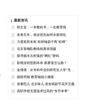
最新资讯
1
郭文安：一本教科书，一生教育情
2
未来五年，就业优先如何全面强化
3
力度前所未有 科研钱袋子再“松绑”
4
北京首钢队教练组再添强援
5
探寻丽水古村落的“网红”密码
6
影视业转型剧本杀 新赛道怎么跑？
7
金倩倩：从专科毕业到研究生入学“无缝对接”
所
8
拔除穷根 教育铺就小康路
9
首都范儿 北京味儿 老舍戏剧节花开五载
10
高职学校无需追求过高的“专升本率”
感