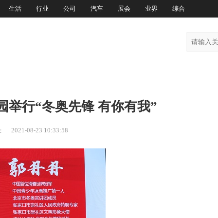
生活
行业
公司
汽车
展会
业界
综合
举行“冬奥先锋 有你有我”
2021-08-23 10:33:58
：