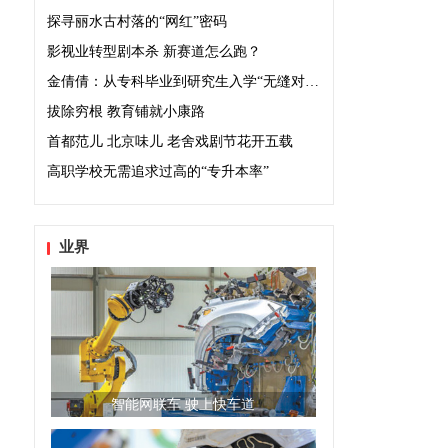
探寻丽水古村落的“网红”密码
影视业转型剧本杀 新赛道怎么跑？
金倩倩：从专科毕业到研究生入学“无缝对接”
拔除穷根 教育铺就小康路
首都范儿 北京味儿 老舍戏剧节花开五载
高职学校无需追求过高的“专升本率”
业界
智能网联车 驶上快车道