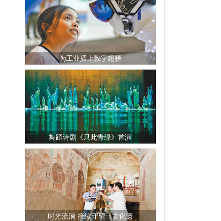
为工业插上数字翅膀
舞蹈诗剧《只此青绿》首演
时光流淌 接续守望（文化遗