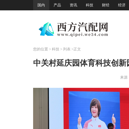
国内
产品
资讯
科技
财经
经济
您的位置
>
科技
> 列表 >正文
中关村延庆园体育科技创新园
来源