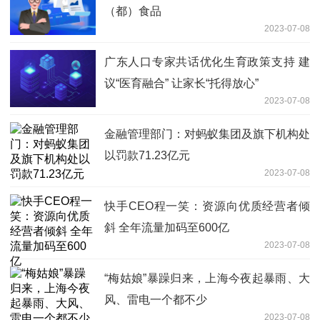
（都）食品
2023-07-08
广东人口专家共话优化生育政策支持 建
议“医育融合” 让家长“托得放心”
2023-07-08
金融管理部门：对蚂蚁集团及旗下机构处
以罚款71.23亿元
2023-07-08
快手CEO程一笑：资源向优质经营者倾
斜 全年流量加码至600亿
2023-07-08
“梅姑娘”暴躁归来，上海今夜起暴雨、大
风、雷电一个都不少
2023-07-08