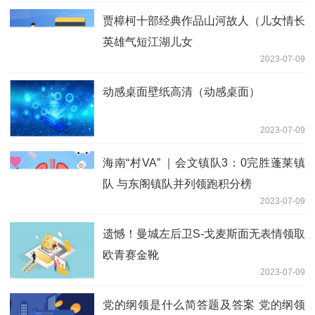
贾樟柯十部经典作品山河故人（儿女情长
英雄气短江湖儿女
2023-07-09
动感桌面壁纸高清（动感桌面）
2023-07-09
海南“村VA” ｜会文镇队3：0完胜蓬莱镇
队 与东阁镇队并列领跑积分榜
2023-07-09
遗憾！曼城左后卫S-戈麦斯面无表情领取
欧青赛金靴
2023-07-09
党的纲领是什么简答题及答案 党的纲领