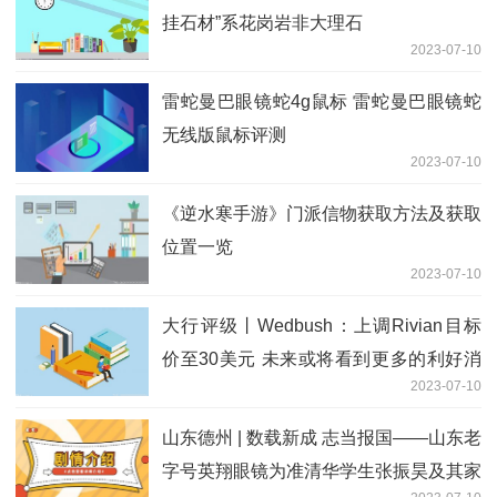
挂石材”系花岗岩非大理石
2023-07-10
雷蛇曼巴眼镜蛇4g鼠标 雷蛇曼巴眼镜蛇
无线版鼠标评测
2023-07-10
《逆水寒手游》门派信物获取方法及获取
位置一览
2023-07-10
大行评级丨Wedbush：上调Rivian目标
价至30美元 未来或将看到更多的利好消
2023-07-10
息
山东德州 | 数载新成 志当报国——山东老
字号英翔眼镜为准清华学生张振昊及其家