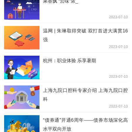
果香飘 “云味”浓_
2023-07-10
温网 | 朱琳取得突破 双打首进大满贯16
强
2023-07-10
杭州：职业体验 乐享暑期
2023-07-10
上海九院口腔科专家介绍 上海九院口腔
科
2023-07-10
“债券通”开通6周年——债券市场深化高
水平双向开放