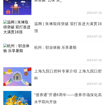
果香飘 “云味”浓_
2023-07-10
温网 | 朱琳取得突破 双打首进大满贯16
强
2023-07-10
杭州：职业体验 乐享暑期
2023-07-10
上海九院口腔科专家介绍 上海九院口腔
科
2023-07-10
“债券通”开通6周年——债券市场深化高
水平双向开放