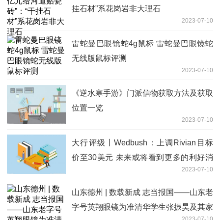
挂石材”系花岗岩非大理石
2023-07-10
雷蛇曼巴眼镜蛇4g鼠标 雷蛇曼巴眼镜蛇
无线版鼠标评测
2023-07-10
《逆水寒手游》门派信物获取方法及获取
位置一览
2023-07-10
大行评级丨Wedbush：上调Rivian目标
价至30美元 未来或将看到更多的利好消
2023-07-10
息
山东德州 | 数载新成 志当报国——山东老
字号英翔眼镜为准清华学生张振昊及其家
2023-07-10