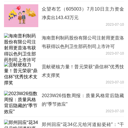
众望布艺（605003）7月10日主力资金
净卖出143.43万元
2023-07-10
海南普利制药股份有限公司注射用更昔洛
韦获得以色列卫生部药剂司上市许可
2023-07-10
贡献硬核力量！普元荣获“鼎信杯”优秀技
术支撑奖
2023-07-10
2023W26指数周报：质量风格背后隐藏
的“季节效应”
2023-07-10
郑州回应“花34亿元给河道贴瓷砖”：“干