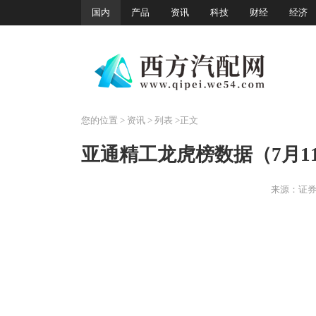
国内
产品
资讯
科技
财经
经济
您的位置
>
资讯
> 列表 >正文
亚通精工龙虎榜数据（7月1
来源：证