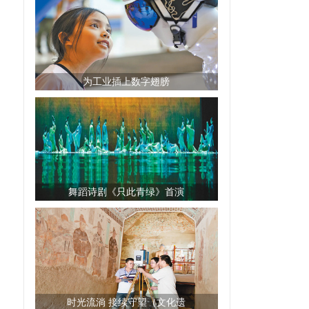
为工业插上数字翅膀
舞蹈诗剧《只此青绿》首演
时光流淌 接续守望（文化遗