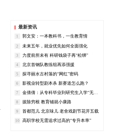
最新资讯
1
郭文安：一本教科书，一生教育情
2
未来五年，就业优先如何全面强化
3
力度前所未有 科研钱袋子再“松绑”
4
北京首钢队教练组再添强援
5
探寻丽水古村落的“网红”密码
6
影视业转型剧本杀 新赛道怎么跑？
7
金倩倩：从专科毕业到研究生入学“无缝对接”
8
拔除穷根 教育铺就小康路
显
9
首都范儿 北京味儿 老舍戏剧节花开五载
10
高职学校无需追求过高的“专升本率”