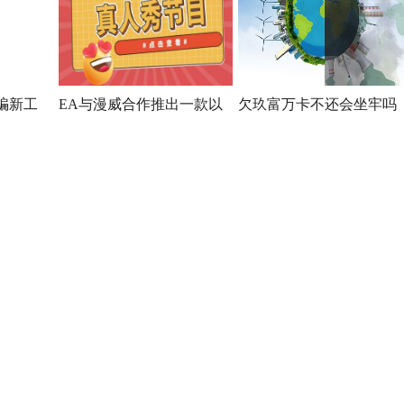
骗新工
EA与漫威合作推出一款以
欠玖富万卡不还会坐牢吗