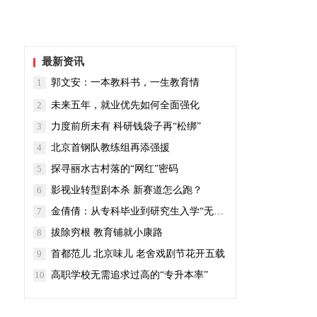
最新资讯
1
郭文安：一本教科书，一生教育情
2
未来五年，就业优先如何全面强化
3
力度前所未有 科研钱袋子再“松绑”
4
北京首钢队教练组再添强援
5
探寻丽水古村落的“网红”密码
6
影视业转型剧本杀 新赛道怎么跑？
7
金倩倩：从专科毕业到研究生入学“无缝对接”
8
拔除穷根 教育铺就小康路
9
首都范儿 北京味儿 老舍戏剧节花开五载
10
高职学校无需追求过高的“专升本率”
。