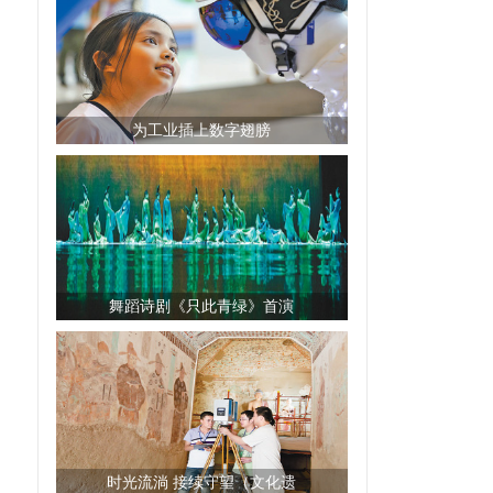
为工业插上数字翅膀
舞蹈诗剧《只此青绿》首演
时光流淌 接续守望（文化遗