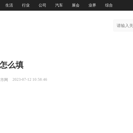
生活
行业
公司
汽车
展会
业界
综合
模怎么填
2023-07-12 10:58:46
城市网