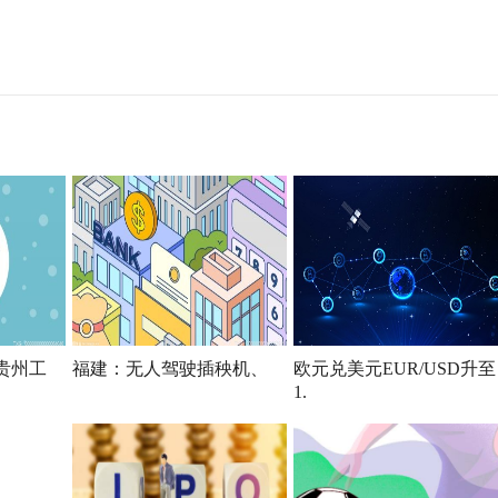
贵州工
福建：无人驾驶插秧机、
欧元兑美元EUR/USD升至
1.