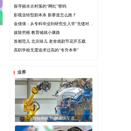
探寻丽水古村落的“网红”密码
影视业转型剧本杀 新赛道怎么跑？
金倩倩：从专科毕业到研究生入学“无缝对接”
拔除穷根 教育铺就小康路
首都范儿 北京味儿 老舍戏剧节花开五载
高职学校无需追求过高的“专升本率”
业界
智能网联车 驶上快车道