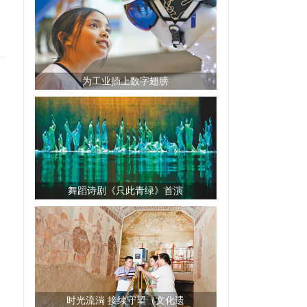
为工业插上数字翅膀
舞蹈诗剧《只此青绿》首演
时光流淌 接续守望（文化遗