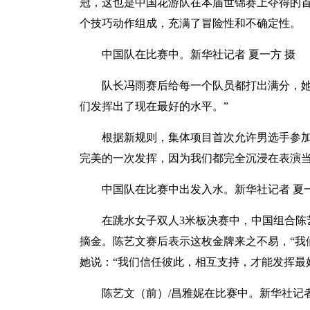
冠，这也是中国花游队在本届世锦赛上夺得的首
个技巧动作组成，充满了冒险性和不确定性。
中国队在比赛中。新华社记者 夏一方 摄
队长冯雨赛后给每一个队员都打出满分，她
们发挥出了现在最好的水平。”
根据新规则，集体项目首次允许男选手参加
完美的一次发挥，因为我们都完全沉浸在表演当
中国队在比赛中出发入水。新华社记者 夏一
在跳水女子双人3米板决赛中，中国组合陈艺
摘金。陈艺文赛后表示这枚金牌来之不易，“我
她说：“我们信任彼此，相互支持，才能发挥最好
陈艺文（前）/昌雅妮在比赛中。新华社记者