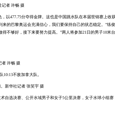
记者 许畅 摄
色，以477.75分夺得金牌。这也是中国跳水队在本届世锦赛上收
到来的巴黎奥运会充满信心，我们要保持自己的状态稳定。”练
得不够好，接下来要努力提高。”两人将参加21日的男子10米
者 许畅 摄
10:13不敌加拿大队。
。新华社记者 张笑宇 摄
技术自选决赛、公开水域男子和女子5公里决赛，女子水球小组赛