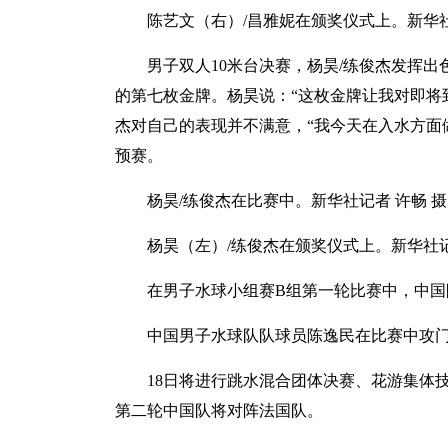
陈艺文（右）/昌雅妮在颁奖仪式上。新华社
男子双人10米台决赛，杨昊/练俊杰发挥出
的第七枚金牌。杨昊说：“这枚金牌让我对即将
杰对自己的表现并不满意，“我今天在入水方面做
预赛。
杨昊/练俊杰在比赛中。新华社记者 许畅 摄
杨昊（左）/练俊杰在颁奖仪式上。新华社记
在男子水球小组赛B组第一轮比赛中，中国队
中国男子水球队队球员陈逸民在比赛中攻门
18日将进行跳水混合团体决赛、花游集体
第二轮中国队将对阵法国队。