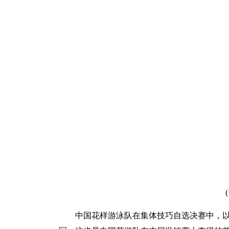
中国花样游泳队在集体技巧自选决赛中，以“生