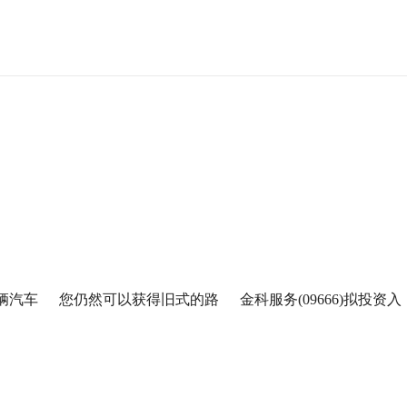
0辆汽车
您仍然可以获得旧式的路
金科服务(09666)拟投资入