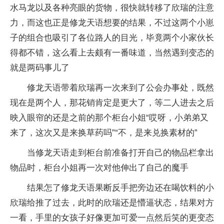
水马龙以及各种亮眼的货物，很快就转移了欣瑞的注意
力，而这也正是修龙天语想要的结果，不过这两个小崽
子的组合也吸引了各位路人的目光，毕竟两个小家伙长
得都不错，这么看上去颇有一番味道，当然遇到变态的
就是两码事儿了
修龙天语带着欣瑞再一次来到了公会办事处，既然
现在是两个人，那花销肯定是更大了，等二人进去之后
映入眼帘的还是之前的那个柜台小姐“哎呀，小弟弟又
来了，这次又是来换草药吗”“不，是来兑换素材的”
当修龙天语走到柜台前准备打开自己的物品栏拿出
物品时，柜台小姐再一次对他伸出了自己的魔手
结果怎了修龙天语果断反手把旁边还在喝饮料的小
欣瑞给推了过去，此时的欣瑞还是懵逼状态，结果对方
一看，手里的女孩子好像更加可爱一点然后笑的更变态