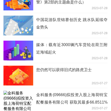
警》第2部的主题曲是什么）
2023-07-28
中国花游队世锦赛创历史 跳水队延续夺
金势头
2023-07-28
媒体：载有近3000辆汽车货轮在荷兰附
近海域起火
2023-07-28
您仍然可以获得旧式的路虎卫士
2023-07-27
金科服务(09666)拟投资入股上海荷特宝
配餐服务有限公司 获取其最多66.8511%
2023-07-27
股权