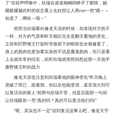
了”在轻声呼唤中，欣瑞在迷迷糊糊间睁开了眼睛，她
睡眼朦胧此时的状态看上去好想让人再run一把“嗯～～
知道了，啊哈～喵～”
然而当欣瑞看向修龙天语的时候，却发现对方的不
一样，对方的气质和昨天相比完全是翻天覆地的变化，
之前和巨野猪王打架时导致留下的暗疾也全都修复了，
身上的肌肉也更加紧实虽然不说是魔鬼肌肉，但只是看
上去就非常的结实，此时欣瑞就突然间想起那一天他手
撕野猪王时的战力
修龙天语也注意到欣瑞看他的眼神变化“昨天晚上
突破了而已，跟着我，你以后也能变强，甚至强大到可
以复活你的家人”前两句欣瑞不管，但是后面那一句却
让欣瑞眼前一亮“真的吗？真的可以复活他们吗!”
“呃，其实也不一定”说到复活这事儿吧，修龙天宇