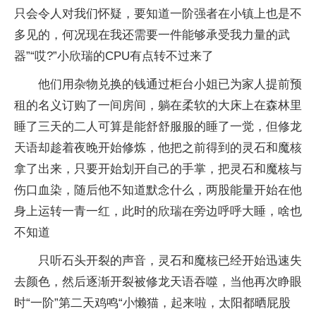
只会令人对我们怀疑，要知道一阶强者在小镇上也是不
多见的，何况现在我还需要一件能够承受我力量的武
器”“哎?”小欣瑞的CPU有点转不过来了
他们用杂物兑换的钱通过柜台小姐已为家人提前预
租的名义订购了一间房间，躺在柔软的大床上在森林里
睡了三天的二人可算是能舒舒服服的睡了一觉，但修龙
天语却趁着夜晚开始修炼，他把之前得到的灵石和魔核
拿了出来，只要开始划开自己的手掌，把灵石和魔核与
伤口血染，随后他不知道默念什么，两股能量开始在他
身上运转一青一红，此时的欣瑞在旁边呼呼大睡，啥也
不知道
只听石头开裂的声音，灵石和魔核已经开始迅速失
去颜色，然后逐渐开裂被修龙天语吞噬，当他再次睁眼
时“一阶”第二天鸡鸣“小懒猫，起来啦，太阳都晒屁股