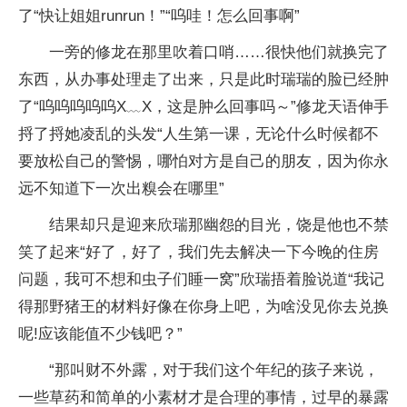
了“快让姐姐runrun！”“呜哇！怎么回事啊”
一旁的修龙在那里吹着口哨……很快他们就换完了
东西，从办事处理走了出来，只是此时瑞瑞的脸已经肿
了“呜呜呜呜呜X﹏X，这是肿么回事吗～”修龙天语伸手
捋了捋她凌乱的头发“人生第一课，无论什么时候都不
要放松自己的警惕，哪怕对方是自己的朋友，因为你永
远不知道下一次出糗会在哪里”
结果却只是迎来欣瑞那幽怨的目光，饶是他也不禁
笑了起来“好了，好了，我们先去解决一下今晚的住房
问题，我可不想和虫子们睡一窝”欣瑞捂着脸说道“我记
得那野猪王的材料好像在你身上吧，为啥没见你去兑换
呢!应该能值不少钱吧？”
“那叫财不外露，对于我们这个年纪的孩子来说，
一些草药和简单的小素材才是合理的事情，过早的暴露