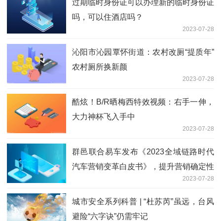
过期临时身份证可以办理新的临时身份证
吗，可以住酒店吗？
2023-07-28
沁阳市沁园覃怀街道：农村改厕“提质年”
农村厕所换新颜
2023-07-28
酷炫！B/R晒梅西特效视频：右手一伸，
大力神杯飞入手中
2023-07-28
群邑联合易车发布《2023全域链路时代
汽车营销变革白皮书》，提升营销确定性
2023-07-28
城市安全系列科普 | “杜苏芮”虽远，台风
避险“六字诀”仍需牢记