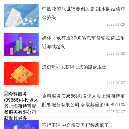
中国花游队世锦赛创历史 跳水队延续夺
金势头
2023-07-28
媒体：载有近3000辆汽车货轮在荷兰附
近海域起火
2023-07-28
您仍然可以获得旧式的路虎卫士
2023-07-27
金科服务(09666)拟投资入股上海荷特宝
配餐服务有限公司 获取其最多66.8511%
2023-07-27
股权
不得不说 中介想卖房 已经想疯了！