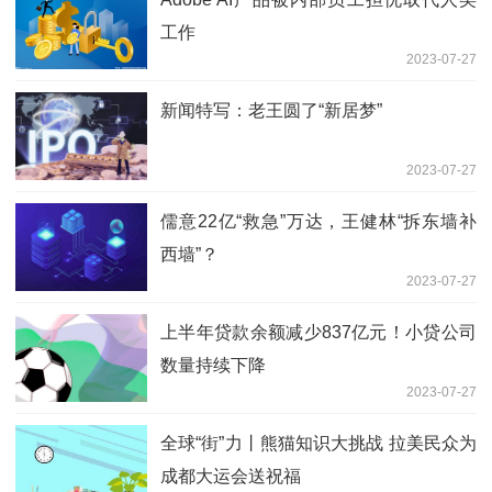
工作
2023-07-27
新闻特写：老王圆了“新居梦”
2023-07-27
儒意22亿“救急”万达，王健林“拆东墙补
西墙”？
2023-07-27
上半年贷款余额减少837亿元！小贷公司
数量持续下降
2023-07-27
全球“街”力丨熊猫知识大挑战 拉美民众为
成都大运会送祝福