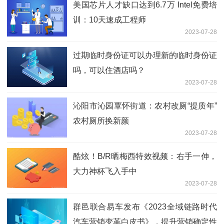
美国芯片人才缺口达到6.7万 Intel免费培
训：10天速成工程师
2023-07-28
过期临时身份证可以办理新的临时身份证
吗，可以住酒店吗？
2023-07-28
沁阳市沁园覃怀街道：农村改厕“提质年”
农村厕所换新颜
2023-07-28
酷炫！B/R晒梅西特效视频：右手一伸，
大力神杯飞入手中
2023-07-28
群邑联合易车发布《2023全域链路时代
汽车营销变革白皮书》，提升营销确定性