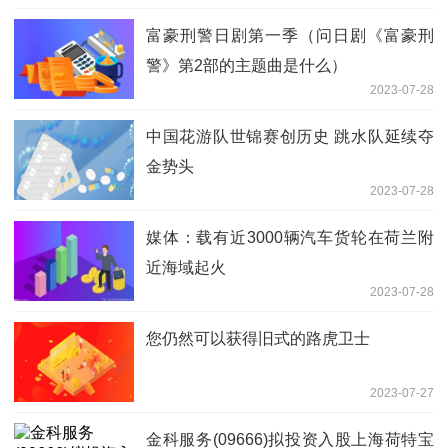
富豪刑警日剧第一季（问日剧《富豪刑
警》第2部的主题曲是什么）
2023-07-28
中国花游队世锦赛创历史 跳水队延续夺
金势头
2023-07-28
媒体：载有近3000辆汽车货轮在荷兰附
近海域起火
2023-07-28
您仍然可以获得旧式的路虎卫士
2023-07-27
金科服务(09666)拟投资入股上海荷特宝