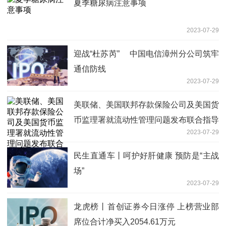
夏季糖尿病注意事项
2023-07-29
迎战“杜苏芮” 中国电信漳州分公司筑牢
通信防线
2023-07-29
美联储、美国联邦存款保险公司及美国货
币监理署就流动性管理问题发布联合指导
2023-07-29
性意见
民生直通车丨呵护好肝健康 预防是“主战
场”
2023-07-29
龙虎榜丨首创证券今日涨停 上榜营业部
席位合计净买入2054.61万元