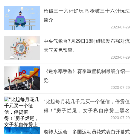
枪破三十六计好玩吗 枪破三十六计玩法
简介
2023-07-29
中央气象台7月29日18时继续发布强对流
天气黄色预警。
2023-07-29
《逆水寒手游》赛季重置机制最细介绍一
览
2023-07-29
“比起每月花几千元买一个征信，停贷值
得！”房子烂尾，女子私自停贷上黑名
2023-07-29
单，她把放贷银行告了
璇转大运会｜多国运动员花式表白开幕式