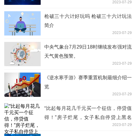
2023-07-29
枪破三十六计好玩吗 枪破三十六计玩法
简介
2023-07-29
中央气象台7月29日18时继续发布强对流
天气黄色预警。
2023-07-29
《逆水寒手游》赛季重置机制最细介绍一
览
2023-07-29
“比起每月花几千元买一个征信，停贷值
得！”房子烂尾，女子私自停贷上黑名
2023-07-29
单，她把放贷银行告了