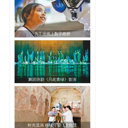
为工业插上数字翅膀
舞蹈诗剧《只此青绿》首演
时光流淌 接续守望（文化遗