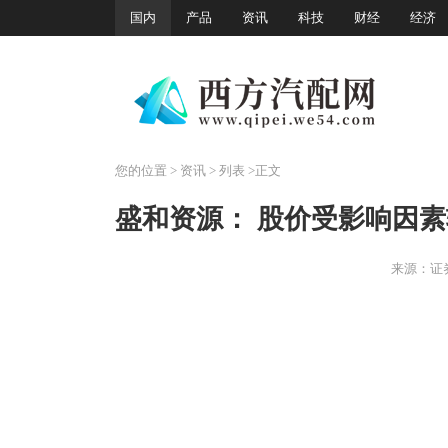
国内
产品
资讯
科技
财经
经济
您的位置
>
资讯
> 列表 >正文
来源：证