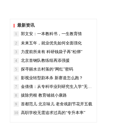
最新资讯
1
郭文安：一本教科书，一生教育情
2
未来五年，就业优先如何全面强化
3
力度前所未有 科研钱袋子再“松绑”
4
北京首钢队教练组再添强援
5
探寻丽水古村落的“网红”密码
6
影视业转型剧本杀 新赛道怎么跑？
7
金倩倩：从专科毕业到研究生入学“无缝对接”
8
拔除穷根 教育铺就小康路
9
首都范儿 北京味儿 老舍戏剧节花开五载
10
高职学校无需追求过高的“专升本率”