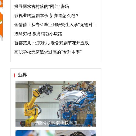
探寻丽水古村落的“网红”密码
影视业转型剧本杀 新赛道怎么跑？
金倩倩：从专科毕业到研究生入学“无缝对接”
拔除穷根 教育铺就小康路
首都范儿 北京味儿 老舍戏剧节花开五载
高职学校无需追求过高的“专升本率”
业界
智能网联车 驶上快车道