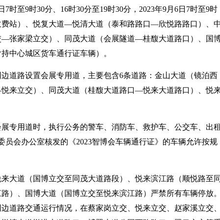
5日7时至9时30分、16时30分至19时30分，2023年9月6日7时至9时
收费站）、悦复大道—悦清大道（泰和路路口—欣悦路路口）、
交—张家梁立交）、同茂大道（会展隧道—桂馥大道路口）、国
含持中心城区货车通行证车辆）。
边道路设置会展专用道，主要包含6条道路：金山大道（镜泊西
—悦来立交）、同茂大道（桂馥大道路口—悦来大道路口）、悦
，启用会展专用道时，执行公务的警车、消防车、救护车、公交车、出
办委员会办公室核发的《2023智博会车辆通行证》的车辆允许按规
8时，悦来大道（国博立交至同茂大道路段）、悦来滨江路（顺悦路至
江路）、国博大道（国博立交至悦来滨江路）严禁所有车辆停放
周边道路交通运行情况，在蔡家岗立交、悦来立交、赵家溪立交