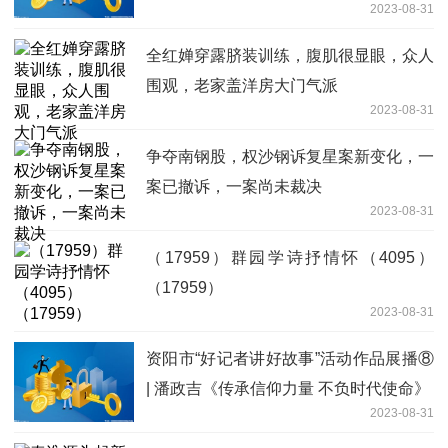
2023-08-31
全红婵穿露脐装训练，腹肌很显眼，众人
围观，老家盖洋房大门气派
2023-08-31
争夺南钢股，权沙钢诉复星案新变化，一
案已撤诉，一案尚未裁决
2023-08-31
（17959）群园学诗抒情怀（4095）
（17959）
2023-08-31
资阳市“好记者讲好故事”活动作品展播⑧
| 潘政吉《传承信仰力量 不负时代使命》
2023-08-31