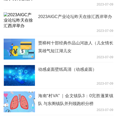
2023-07-09
2023AIGC产业论坛昨天在徐汇西岸举办
2023-07-09
贾樟柯十部经典作品山河故人（儿女情长
英雄气短江湖儿女
2023-07-09
动感桌面壁纸高清（动感桌面）
2023-07-09
海南“村VA” ｜会文镇队3：0完胜蓬莱镇
队 与东阁镇队并列领跑积分榜
2023-07-09