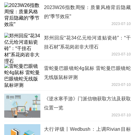
2023W26指数周报：质量风格背后隐藏
的“季节效应”
2023-07-10
郑州回应“花34亿元给河道贴瓷砖”：“干
挂石材”系花岗岩非大理石
2023-07-10
雷蛇曼巴眼镜蛇4g鼠标 雷蛇曼巴眼镜蛇
无线版鼠标评测
2023-07-10
《逆水寒手游》门派信物获取方法及获取
位置一览
2023-07-10
大行评级丨Wedbush：上调Rivian目标