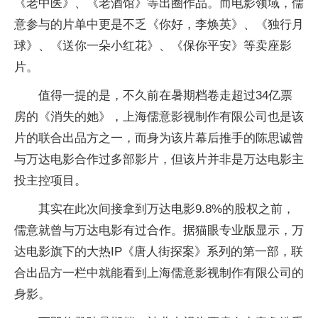
《老中医》、《老酒馆》等出圈作品。而电影领域，儒
意参与的片单中更是不乏《你好，李焕英》、《独行月
球》、《送你一朵小红花》、《保你平安》等卖座影
片。
值得一提的是，不久前在暑期档卷走超过34亿票
房的《消失的她》，上海儒意影视制作有限公司也是该
片的联合出品方之一，而身为该片幕后推手的陈思诚曾
与万达电影合作过多部影片，但该片并非是万达电影主
投主控项目。
其实在此次间接拿到万达电影9.8%的股权之前，
儒意就曾与万达电影有过合作。据猫眼专业版显示，万
达电影旗下的大热IP《唐人街探案》系列的第一部，联
合出品方一栏中就能看到上海儒意影视制作有限公司的
身影。