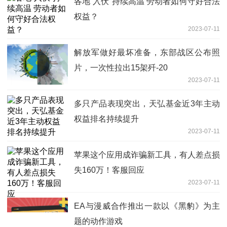
各地“入伏”持续高温 劳动者如何守好合法
权益？
2023-07-11
解放军做好最坏准备，东部战区公布照
片，一次性拉出15架歼-20
2023-07-11
多只产品表现突出，天弘基金近3年主动
权益排名持续提升
2023-07-11
苹果这个应用成诈骗新工具，有人差点损
失160万！客服回应
2023-07-11
EA与漫威合作推出一款以《黑豹》为主
题的动作游戏