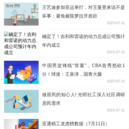
王艺迪参加亚运单打，对王曼昱来说不是
坏事：避免被陈梦拉开差距
2023-07-11
确定了！吉利和雷诺的动力总成公司预计
年内成立
2023-07-11
中国男篮锋线“答案”，CBA首秀怒砍1
分！球迷：王泉泽，国青大腿
2023-07-11
做居民的知心人! 光明社工深入社区调研
居民需求
2023-07-11
亚通精工龙虎榜数据（7月11日）