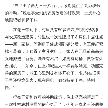
“自己出了两万三千八百元，政府提供了九万块钱
的补助。”说起享受到的农房改造的好政策，王虎开心
地跟记者算起了账。
在老王带动下，村里共有50多户农户积极报名参
与农房改造建房，村里也一次性建成了农房集中居住点
——新丰家苑。等到房子建成领到钥匙后，老王便赶紧
找人装修，还购置了家具家电，一家人在元旦前高高兴
兴地搬进了新房。洗澡有淋浴、如厕有马桶、做饭有灶
台烟机……如今，住上和城里人一样宽敞漂亮、功能完
善的新房子，老王心里别提有多开心了。“以前在旧房
子里还得烧柴火，现在用电，做饭特别干净、特别
快。”
得益于党和政府的补助政策，住上漂亮的新房子，
王虎扎根农村发展的信心更足了，今年开春老王还调整