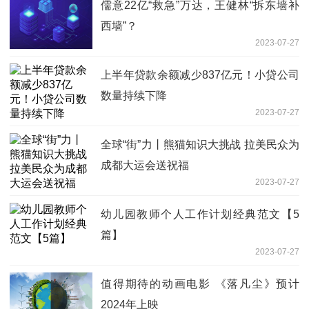
儒意22亿“救急”万达，王健林“拆东墙补
西墙”？
2023-07-27
上半年贷款余额减少837亿元！小贷公司
数量持续下降
2023-07-27
全球“街”力丨熊猫知识大挑战 拉美民众为
成都大运会送祝福
2023-07-27
幼儿园教师个人工作计划经典范文【5
篇】
2023-07-27
值得期待的动画电影 《落凡尘》预计
2024年上映