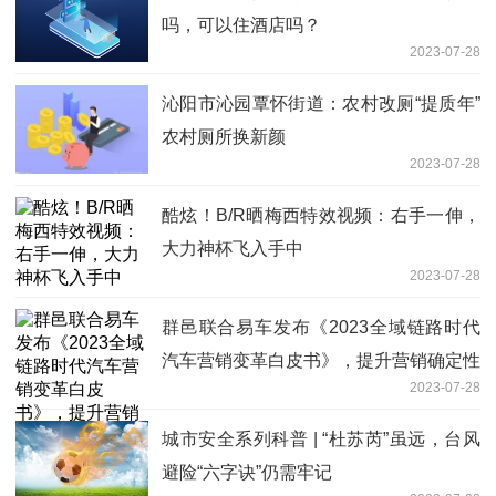
吗，可以住酒店吗？
2023-07-28
沁阳市沁园覃怀街道：农村改厕“提质年”
农村厕所换新颜
2023-07-28
酷炫！B/R晒梅西特效视频：右手一伸，
大力神杯飞入手中
2023-07-28
群邑联合易车发布《2023全域链路时代
汽车营销变革白皮书》，提升营销确定性
2023-07-28
城市安全系列科普 | “杜苏芮”虽远，台风
避险“六字诀”仍需牢记