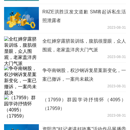
RIIZE洪胜汉发文道歉 SM将起诉私生活
照泄露者
2023-08-31
全红婵穿露脐装训练，腹肌很显眼，众人
围观，老家盖洋房大门气派
2023-08-31
争夺南钢股，权沙钢诉复星案新变化，一
案已撤诉，一案尚未裁决
2023-08-31
（17959）群园学诗抒情怀（4095）
（17959）
2023-08-31
资阳市“好记者讲好故事”活动作品展播⑧