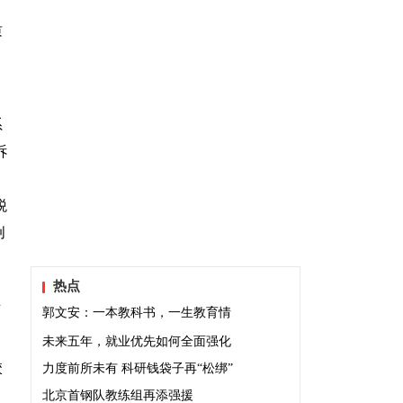
质
系
诉
税
创
热点
生
郭文安：一本教科书，一生教育情
未来五年，就业优先如何全面强化
校
力度前所未有 科研钱袋子再“松绑”
北京首钢队教练组再添强援