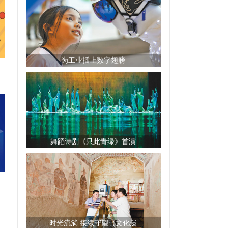
为工业插上数字翅膀
舞蹈诗剧《只此青绿》首演
时光流淌 接续守望（文化遗