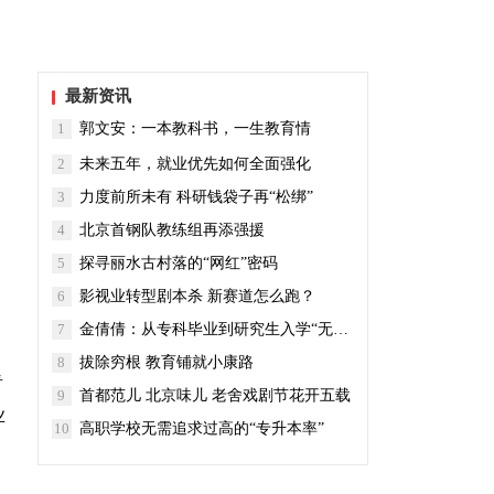
最新资讯
1
郭文安：一本教科书，一生教育情
2
未来五年，就业优先如何全面强化
3
力度前所未有 科研钱袋子再“松绑”
4
北京首钢队教练组再添强援
5
探寻丽水古村落的“网红”密码
6
影视业转型剧本杀 新赛道怎么跑？
7
金倩倩：从专科毕业到研究生入学“无缝对接”
8
拔除穷根 教育铺就小康路
青
9
首都范儿 北京味儿 老舍戏剧节花开五载
业
10
高职学校无需追求过高的“专升本率”