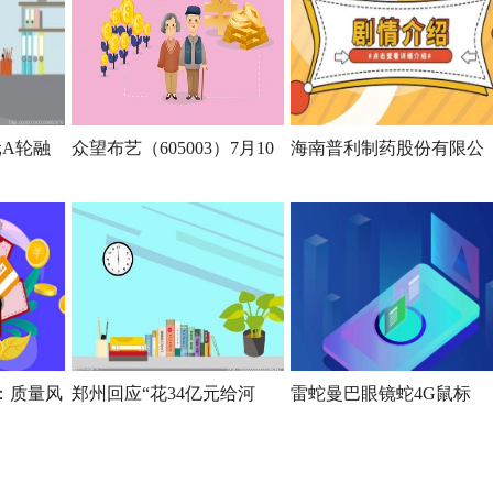
元A轮融
众望布艺（605003）7月10
海南普利制药股份有限公
报：质量风
郑州回应“花34亿元给河
雷蛇曼巴眼镜蛇4G鼠标