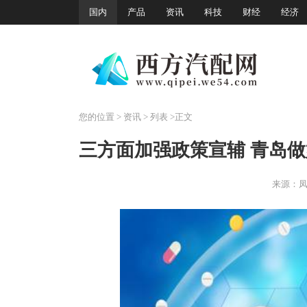
国内
产品
资讯
科技
财经
经济
您的位置
>
资讯
> 列表 >正文
三方面加强政策宣辅 青岛
来源：