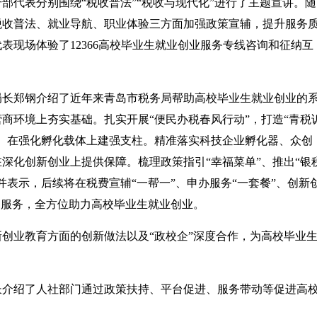
部代表分别围绕“税收普法”“税收与现代化”进行了主题宣讲。随
税收普法、就业导航、职业体验三方面加强政策宣辅，提升服务
表现场体验了12366高校毕业生就业创业服务专线咨询和征纳互
局长郑钢介绍了近年来青岛市税务局帮助高校毕业生就业创业的
商环境上夯实基础。扎实开展“便民办税春风行动”，打造“青税
。在强化孵化载体上建强支柱。精准落实科技企业孵化器、众创
深化创新创业上提供保障。梳理政策指引“幸福菜单”、推出“银
表示，后续将在税费宣辅“一帮一”、申办服务“一套餐”、创新
到服务，全方位助力高校毕业生就业创业。
创业教育方面的创新做法以及“政校企”深度合作，为高校毕业
长介绍了人社部门通过政策扶持、平台促进、服务带动等促进高