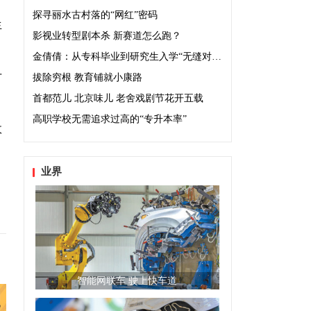
探寻丽水古村落的“网红”密码
生
影视业转型剧本杀 新赛道怎么跑？
金倩倩：从专科毕业到研究生入学“无缝对接”
才
拔除穷根 教育铺就小康路
首都范儿 北京味儿 老舍戏剧节花开五载
高职学校无需追求过高的“专升本率”
政
业界
智能网联车 驶上快车道