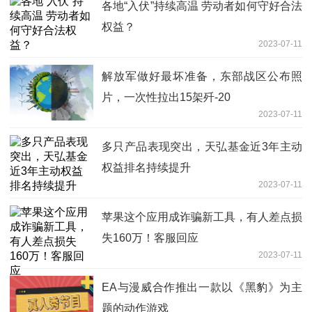
各地“入伏”持续高温 劳动者如何守好合法
权益？
2023-07-11
解放军做好最坏准备，东部战区公布照
片，一次性拉出15架歼-20
2023-07-11
多只产品表现突出，天弘基金近3年主动
权益排名持续提升
2023-07-11
苹果这个应用成诈骗新工具，有人差点损
失160万！客服回应
2023-07-11
EA与漫威合作推出一款以《黑豹》为主
题的动作游戏