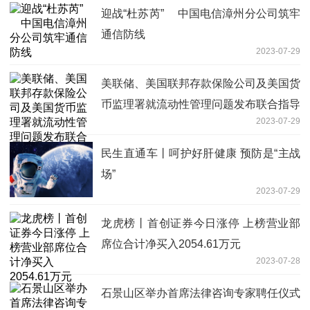
迎战“杜苏芮” 中国电信漳州分公司筑牢
通信防线
2023-07-29
美联储、美国联邦存款保险公司及美国货
币监理署就流动性管理问题发布联合指导
2023-07-29
性意见
民生直通车丨呵护好肝健康 预防是“主战
场”
2023-07-29
龙虎榜丨首创证券今日涨停 上榜营业部
席位合计净买入2054.61万元
2023-07-28
石景山区举办首席法律咨询专家聘任仪式