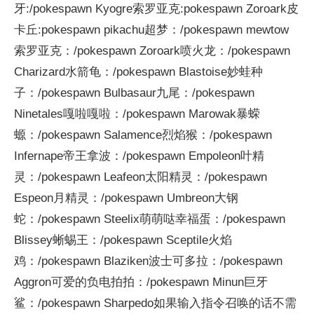
牙:/pokespawn Kyogre索罗亚克:pokespawn Zoroark皮
卡丘:pokespawn pikachu超梦：/pokespawn mewtow
索罗亚克：/pokespawn Zoroark喷火龙：/pokespawn
Charizard水箭龟：/pokespawn Blastoise妙蛙种
子：/pokespawn Bulbasaur九尾：/pokespawn
Ninetales嘎啦嘎啦：/pokespawn Marowak暴蝾
螈：/pokespawn Salamence烈焰猴：/pokespawn
Infernape帝王拿波：/pokespawn Empoleon叶精
灵：/pokespawn Leafeon太阳精灵：/pokespawn
Espeon月精灵：/pokespawn Umbreon大钢
蛇：/pokespawn Steelix萌萌哒幸福蛋：/pokespawn
Blissey蜥蜴王：/pokespawn Sceptile火焰
鸡：/pokespawn Blaziken波士可多拉：/pokespawn
Aggron可爱的负电拍拍：/pokespawn Minun巨牙
鲨：/pokespawn Sharpedo如果输入指令召唤的话不需