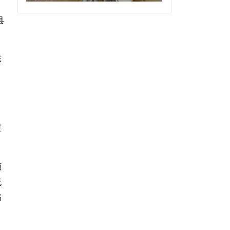
县
态
，
、
重
颇
无
满