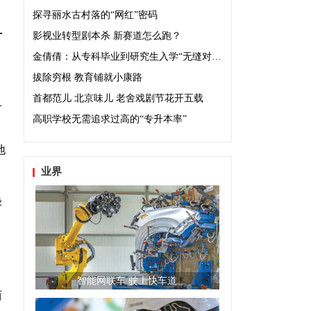
探寻丽水古村落的“网红”密码
计
影视业转型剧本杀 新赛道怎么跑？
金倩倩：从专科毕业到研究生入学“无缝对接”
拔除穷根 教育铺就小康路
首都范儿 北京味儿 老舍戏剧节花开五载
对
高职学校无需追求过高的“专升本率”
，
地
业界
绿
智能网联车 驶上快车道
西