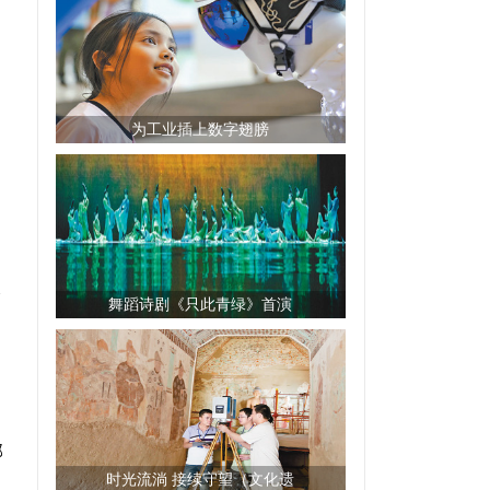
为工业插上数字翅膀
》
长
舞蹈诗剧《只此青绿》首演
，
部
时光流淌 接续守望（文化遗