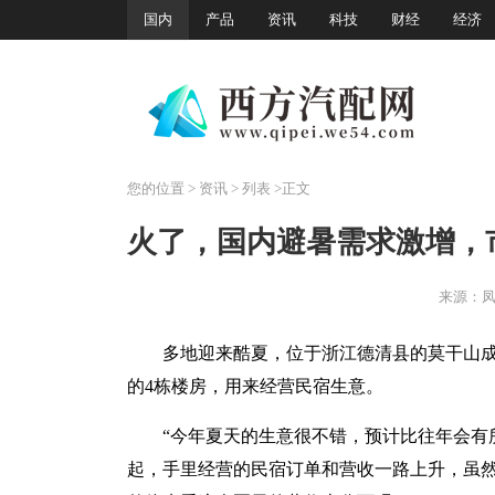
国内
产品
资讯
科技
财经
经济
您的位置
>
资讯
> 列表 >正文
火了，国内避暑需求激增，
来源：
多地迎来酷夏，位于浙江德清县的莫干山成
的4栋楼房，用来经营民宿生意。
“今年夏天的生意很不错，预计比往年会有
起，手里经营的民宿订单和营收一路上升，虽