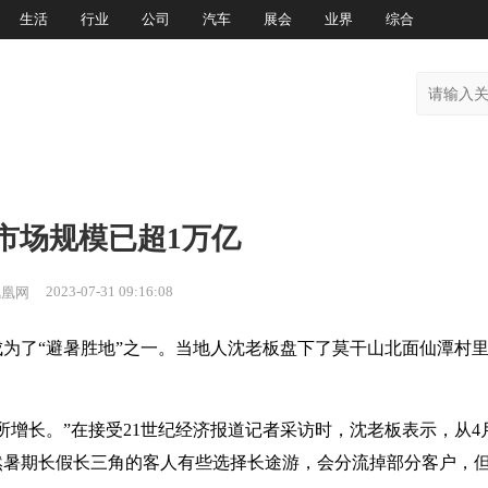
生活
行业
公司
汽车
展会
业界
综合
市场规模已超1万亿
2023-07-31 09:16:08
凤凰网
为了“避暑胜地”之一。当地人沈老板盘下了莫干山北面仙潭村
所增长。”在接受21世纪经济报道记者采访时，沈老板表示，从4
然暑期长假长三角的客人有些选择长途游，会分流掉部分客户，