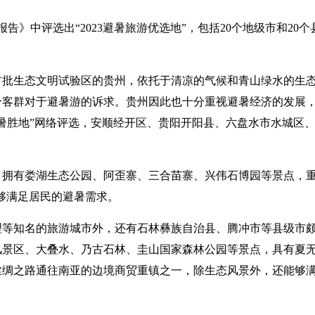
告》中评选出“2023避暑旅游优选地”，包括20个地级市和20个
首批生态文明试验区的贵州，依托于清凉的气候和青山绿水的生
合客群对于避暑游的诉求。贵州因此也十分重视避暑经济的发展
避暑胜地”网络评选，安顺经开区、贵阳开阳县、六盘水市水城区
，拥有娄湖生态公园、阿歪寨、三合苗寨、兴伟石博园等景点，
能够满足居民的避暑需求。
理等知名的旅游城市外，还有石林彝族自治县、腾冲市等县级市
风景区、大叠水、乃古石林、圭山国家森林公园等景点，具有夏
丝绸之路通往南亚的边境商贸重镇之一，除生态风景外，还能够