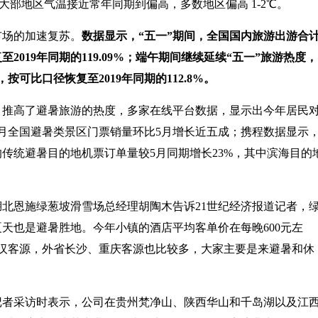
国大部地区气温接近常年同期到偏高，多数地区偏高 1-2℃。
市场的加速复苏。
数据显示，“五一”期间，全国国内旅游出游合
复至2019年同期的119.09%；端午期间继续延续“五一”旅游热度，
，按可比口径恢复至2019年同期的112.8%。
，推高了避暑旅游的热度，多家在线平台数据，显示出今年居民
月全国避暑类景区门票销量环比5月增长近五成；携程数据显示
传统避暑目的地机票订单量较5月同期增长23%，其中滨海目的
北恩施绿葱坡滑雪场总经理胡陶木告诉21世纪经济报道记者，
天也是避暑胜地。今年小镇的酒店平均客单价在每晚600元左
汉客源，外省长沙、重庆客源也比较多，大家主要是来避暑和休
记者采访时表示，公司在贵州梵净山、陕西华山和千岛湖以及江