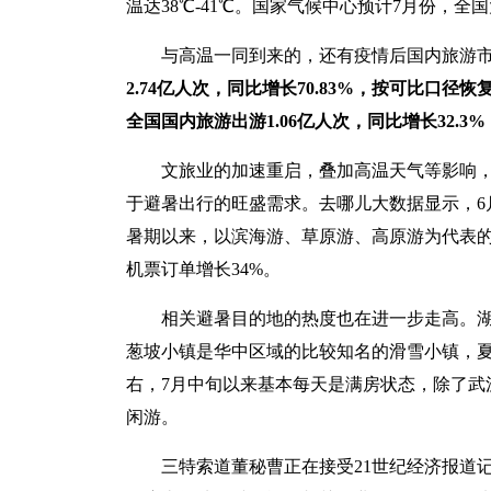
温达38℃-41℃。国家气候中心预计7月份，全
与高温一同到来的，还有疫情后国内旅游
2.74亿人次，同比增长70.83%，按可比口径恢
全国国内旅游出游1.06亿人次，同比增长32.3%
文旅业的加速重启，叠加高温天气等影响
于避暑出行的旺盛需求。去哪儿大数据显示，6
暑期以来，以滨海游、草原游、高原游为代表的
机票订单增长34%。
相关避暑目的地的热度也在进一步走高。湖
葱坡小镇是华中区域的比较知名的滑雪小镇，夏
右，7月中旬以来基本每天是满房状态，除了武
闲游。
三特索道董秘曹正在接受21世纪经济报道