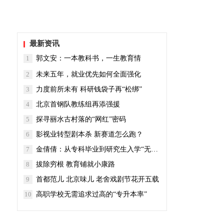
最新资讯
1
郭文安：一本教科书，一生教育情
2
未来五年，就业优先如何全面强化
3
力度前所未有 科研钱袋子再“松绑”
4
北京首钢队教练组再添强援
5
探寻丽水古村落的“网红”密码
6
影视业转型剧本杀 新赛道怎么跑？
7
金倩倩：从专科毕业到研究生入学“无缝对接”
8
拔除穷根 教育铺就小康路
9
首都范儿 北京味儿 老舍戏剧节花开五载
10
高职学校无需追求过高的“专升本率”