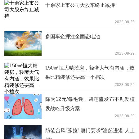
十余家上市公司大股东终止减持
2023-08-29
多国车企押注全固态电池
2023-08-29
150㎡恒大精装房，轻奢大气有内涵，效
果比精装修还要高一个档次
2023-08-29
降为12元/每毛囊，碧莲盛发布不剃发植
发战略升级方案
2023-08-29
防范台风“苏拉” 厦门要求“渔船进港 人上