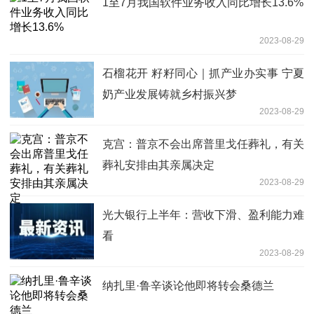
1至7月我国软件业务收入同比增长13.6%
2023-08-29
石榴花开 籽籽同心｜抓产业办实事 宁夏
奶产业发展铸就乡村振兴梦
2023-08-29
克宫：普京不会出席普里戈任葬礼，有关
葬礼安排由其亲属决定
2023-08-29
光大银行上半年：营收下滑、盈利能力难
看
2023-08-29
纳扎里·鲁辛谈论他即将转会桑德兰